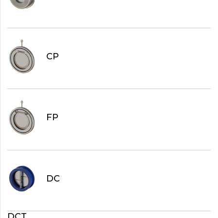
CP
FP
DC
DCT