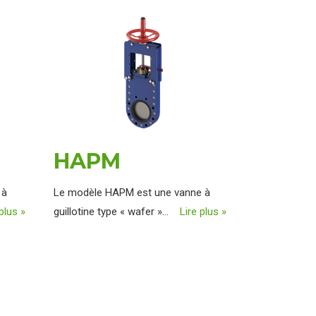
HAPM
 à
Le modèle HAPM est une vanne à
plus »
guillotine type « wafer »...
Lire plus »