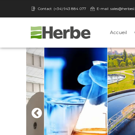
Contact
(+34) 943 884 077
E-mail
sales@herbes
Accueil