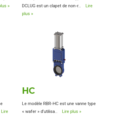
plus »
DCLUG est un clapet de non-r...
Lire
plus »
HC
ne
Le modèle RBR-HC est une vanne type
.
Lire
« wafer » d’utilisa...
Lire plus »