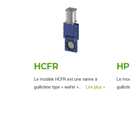
HCFR
HP
Le modèle HCFR est une vanne à
Le mod
guillotine type « wafer »...
Lire plus »
guillot